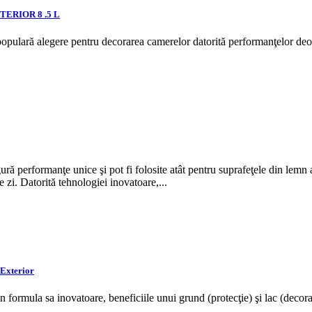
TERIOR 8 .5 L
lară alegere pentru decorarea camerelor datorită performanţelor deoseb
 performanţe unice şi pot fi folosite atât pentru suprafeţele din lemn afla
e zi.
Datorită tehnologiei inovatoare,...
 Exterior
n formula sa inovatoare, beneficiile unui grund (protecţie) şi lac (decora