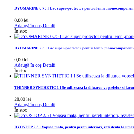
DYOMARINE 0.75 l Lac super-protector pentru lemn ,monocomponent a
0,00 lei
Adaugă în coş
Detalii
În stoc
DYOMARINE 2.5 l Lac super-protector pentru lemn ,monocomponent as
0,00 lei
Adaugă în coş
Detalii
În stoc
THINNER SYNTHETIC 1 l Se utilizeaza la diluarea vopselelor si lacuril
28,00 lei
Adaugă în coş
Detalii
În stoc
DYOSTOP 2.5 l Vopsea mata, pentru pereti interiori, rezistenta la ume