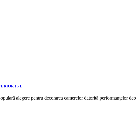
TERIOR 15 L
lară alegere pentru decorarea camerelor datorită performanţelor deoseb