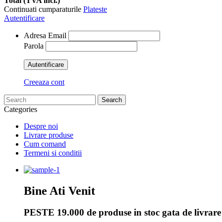
Total (TVA incl.)
Continuati cumparaturile
Plateste
Autentificare
Adresa Email
Parola
Autentificare
Creeaza cont
Search
Categories
Despre noi
Livrare produse
Cum comand
Termeni si conditii
Bine Ati Venit
PESTE 19.000 de produse in stoc gata de livrare 