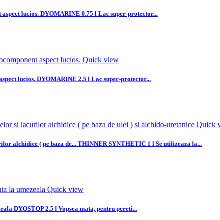
spect lucios.
DYOMARINE 0.75 l Lac super-protector...
Quick view
pect lucios.
DYOMARINE 2.5 l Lac super-protector...
Quick 
or alchidice ( pe baza de...
THINNER SYNTHETIC 1 l Se utilizeaza la...
Quick view
zeala
DYOSTOP 2.5 l Vopsea mata, pentru pereti...